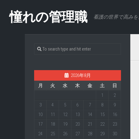
Skip
to
憧れの管理職
看護の世界で高みを
content
2026年8月
月
火
水
木
金
土
日
1
2
3
4
5
6
7
8
9
10
11
12
13
14
15
16
17
18
19
20
21
22
23
24
25
26
27
28
29
30